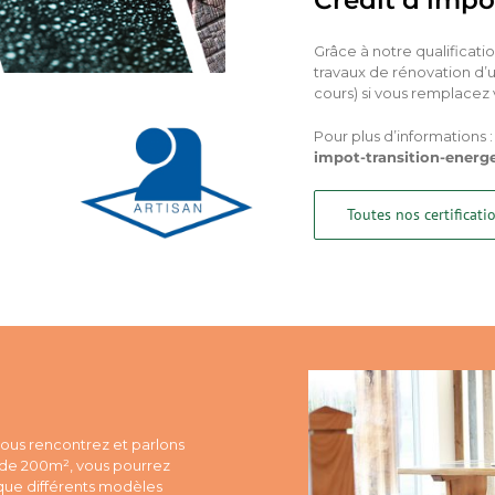
Grâce à notre qualificati
travaux de rénovation d’
cours) si vous remplacez 
Pour plus d’informations 
impot-transition-energe
Toutes nos certificati
nous rencontrez et parlons
s de 200m², vous pourrez
 que différents modèles