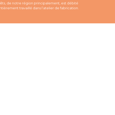
rêts, de notre région principalement, est débité
entièrement travaillé dans l’atelier de fabrication.