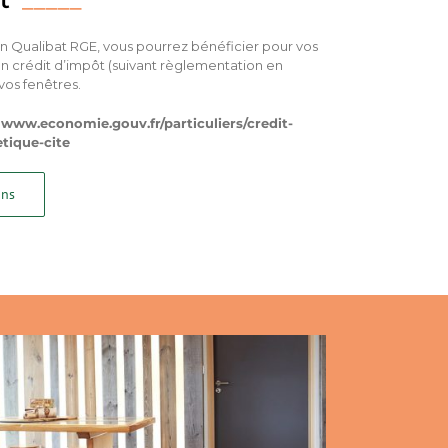
on Qualibat RGE, vous pourrez bénéficier pour vos
un crédit d’impôt (suivant règlementation en
vos fenêtres.
:
www.economie.gouv.fr/particuliers/credit-
tique-cite
ons