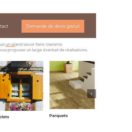
0
info[at]menuiserie-freyburger.fr
tact
Demande de devis gratuit
 un grand savoir-faire, transmis
us proposer un large éventail de réalisations.
Parquets
olets
Agencement in