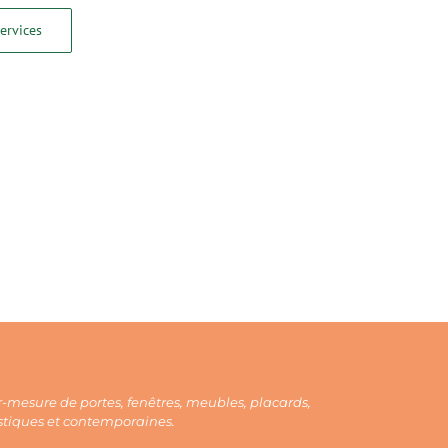
services
-mesure de portes, fenêtres, meubles, placards,
ustiques et contemporaines.