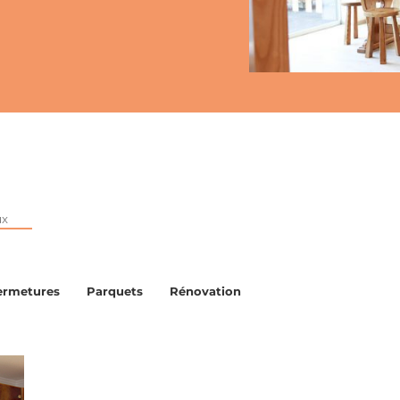
ux
ermetures
Parquets
Rénovation