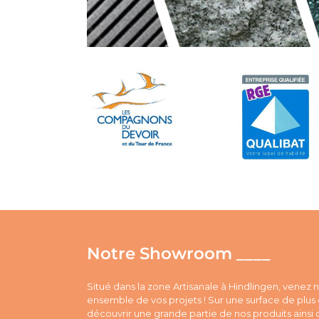
Notre Showroom ____
Situé dans la zone Artisanale à Hindlingen, venez 
ensemble de vos projets ! Sur une surface de plu
découvrir une grande partie de nos produits ainsi