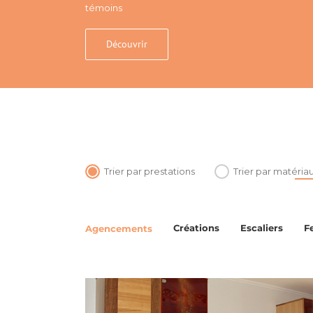
témoins
Découvrir
Trier par prestations
Trier par matéria
Créations
Escaliers
F
Agencements