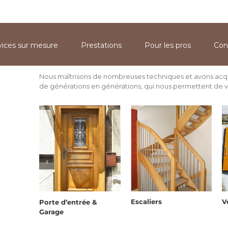
 dit Klaenderweg - 68580 Hindlingen
Lun-Ven : 9h-12h / 14h-17h3
vices sur mesure
Prestations
Pour les pros
Con
Nous maîtrisons de nombreuses techniques et avons acquis
de générations en générations, qui nous permettent de vo
Escaliers
V
Porte d’entrée &
Garage