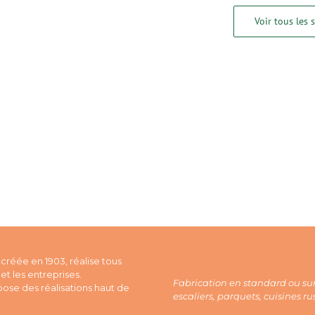
Voir tous les 
créée en 1903, réalise tous
et les entreprises.
Fabrication en standard ou sur
ose des réalisations haut de
escaliers, parquets, cuisines r