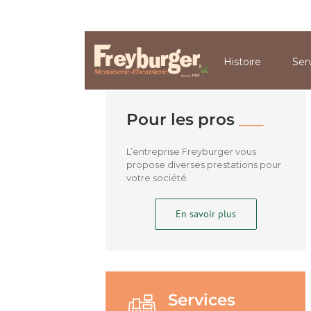
Passer
03 89 25 62 19
Zone Artisanale - Rue
au
contenu
Histoire
Ser
Pour les pros
___
L’entreprise Freyburger vous
propose diverses prestations pour
votre société.
En savoir plus
Se
rvices